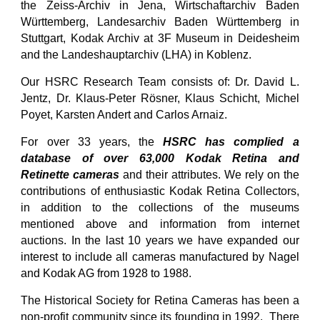
the Zeiss-Archiv in Jena, Wirtschaftarchiv Baden
Württemberg, Landesarchiv Baden
Württemberg in
Stuttgart,
Kodak Archiv at 3F Museum in Deidesheim
and the Landeshauptarchiv (LHA) in Koblenz.
Our HSRC Research Team consists of: Dr. David L.
Jentz, Dr. Klaus-Peter Rösner, Klaus Schicht, Michel
Poyet, Karsten Andert and Carlos Arnaiz.
For over 33 years, the
HSRC has complied a
database of over 63,000 Kodak Retina and
Retinette cameras
and their attributes. We rely on the
contributions of enthusiastic Kodak Retina Collectors,
in addition to the collections of the museums
mentioned above and information from internet
auctions.
In the last 10 years we have expanded our
interest to include all cameras manufactured by Nagel
and Kodak AG from 1928 to 1988.
The Historical Society for Retina Cameras has been a
non-profit community since its founding in 1992. There